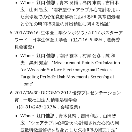
Winner:
江口 佳那
，青木 良輔，島内 末廣，吉田 和
広，山田 智広．"着衣型ウェアラブル心電計を用い
た実環境での心拍変動解析におけるRRI異常値処理
と心拍の時間特徴量の算出精度に関する検証"
2017/09/16: 生体医工学シンポジウム2017 ポスターア
ワード，日本生体医工学会 （
11
/116=9.48%，選奨委
員会審査）
Winner:
江口 佳那
，南部 雅幸，村瀬 公彦，陳 和
夫，黒田 知宏．"Measurement Points Optimization
for Wearable Surface Electromyogram Devices
Targeting Periodic Limb Movements Screening at
Home"
2017/06/30: DICOMO 2017 優秀プレゼンテーション
賞，一般社団法人 情報処理学会
（(3+
31
)/249=13.7%，会場投票）
Winner:
江口佳那
，青木良輔
，
吉田和広
，
山田智
広．"
ウェアラブル心電計から計測された心拍の周
波数特徴量解析を対象とした欠損RRIの補完手法"