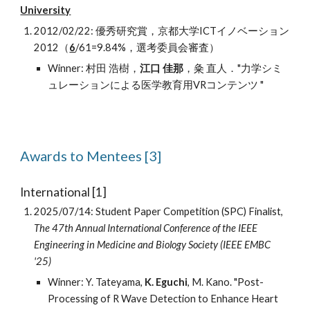
University
2012/02/22: 優秀研究賞，京都大学ICTイノベーション
2012（
6
/61=9.84%，選考委員会審査）
Winner: 村田 浩樹，
江口 佳那
，粂 直人．"力学シミ
ュレーションによる医学教育用VRコンテンツ "
Awards
to Mentees
[3]
International [1]
2025/0
7/14
: Student Paper Competition (SPC) Finalist,
The 47th Annual International Conference of the IEEE
Engineering in Medicine and Biology Society (IEEE EMBC
'25)
Winner: Y. Tateyama,
K. Eguchi
, M. Kano. "Post-
Processing of R Wave Detection to Enhance Heart