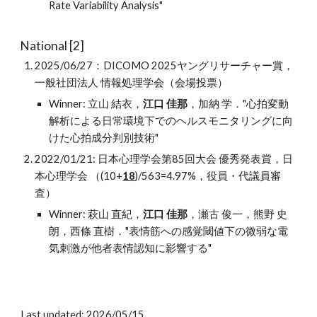
Rate Variability Analysis"
National
[2]
2025/06/27：DICOMO 2025ヤングリサーチャー賞，
一般社団法人 情報処理学会（会場投票）
Winner: 立山 結衣，
江口 佳那
，加納 学．"心拍変動
解析による日常環境下でのヘルスモニタリングに向
けた心拍成分判別技術"
2022/01/21: 日本心理学会第85回大会 優秀発表賞，日
本心理学会 （(10+
18
)/563=4.97%，役員・代議員審
査）
Winner: 萩山 直紀，
江口 佳那
，瀬古 俊一，熊野 史
朗，西條 直樹．"表情筋への感覚閾値下の微弱な電
気刺激が他者表情認知に影響する"
Last updated:
2026/05/15