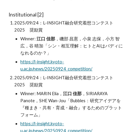
Institutional
[
2
]
2025/09/24：L-INSIGHT融合研究着想コンテスト
2025 奨励賞
Winner:
江口 佳那
，磯部 昌憲，小泉 志保，小方 智
広，谷 晴加「
シン・相互理解：ヒトとAIはバディに
なれるのか？
」
https://l-insight.kyoto-
u.ac.jp/news/20250924_competition/
2025/09/24：L-INSIGHT融合研究着想コンテスト
2025 奨励賞
Winner:
MARIN Elia
，
江口
佳那
，
SIRIARAYA
Panote，SHE Wan-Jou
「
Bubbles：研究アイデアを
『種まき・共有・育成・融合』するためのプラット
フォーム
」
https://l-insight.kyoto-
u.ac.jp/news/20250924_competition/