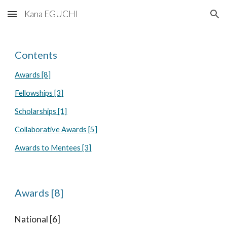
Kana EGUCHI
Skip to main content
Skip to navigation
Contents
Awards [8]
Fellowships [3]
Scholarships [1]
Collaborative Awards [5]
Awards to Mentees [3]
Awards [8]
National
[6]