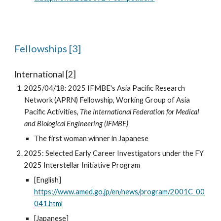
Fellowships [3]
International [2]
2025/04/18: 2025 IFMBE's Asia Pacific Research
Network (APRN) Fellowship,
Working Group of Asia
Pacific Activities
,
The International Federation for Medical
and Biological Engineering (IFMBE)
The first woman winner in Japanese
2025: Selected Early Career Investigators under the FY
2025 Interstellar Initiative Program
[English]
https://www.amed.go.jp/en/news/program/2001C_00
041.html
[Japanese]