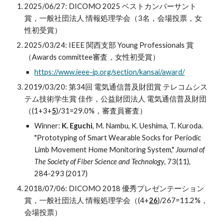
2025/06/27:
DICOMO 20
25
ベストカンバーサント
賞，一般社団法人 情報処理学会（3名，会場投票，
女
性初受賞
）
2025/03/24: IEEE 関西支部 Young Professionals 賞
（Awards committee審査，
女性初受賞
）
https://www.ieee-jp.org/section/kansai/award/
2019/03/20: 第34回 電気通信普及財団賞 テレコムシス
テム技術学生賞 佳作，公益財団法人 電気通信普及財団
（(1+3+
5
)/31=29.0%，審査員審査）
Winner:
K.
Eguchi
, M. Nambu, K. Ueshima, T. Kuroda
.
"Prototyping of Smart Wearable Socks for Periodic
Limb Movement Home Monitoring System,"
Journal of
The Society of Fiber Science and Technology
, 73(11),
284-293 (2017)
2018/07/06: DICOMO 2018 優秀プレゼンテーション
賞，一般社団法人 情報処理学会（(4+
26
)/267=11.2%，
会場投票）