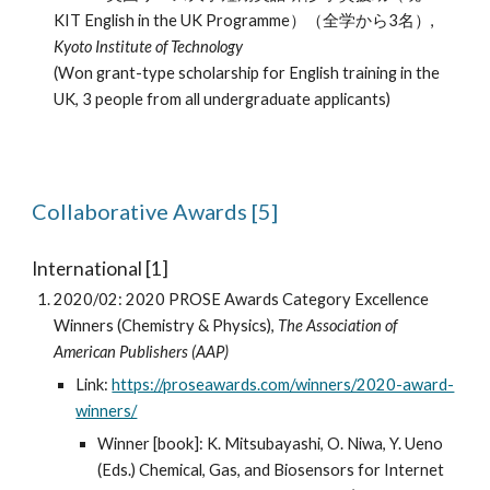
KIT English in the UK Programme）（全学から3名）,
Kyoto Institute of Technology
(Won grant-type scholarship for English
training in the
UK
,
3 people from all undergraduate applicants)
Collaborative
Awards [
5
]
International [1]
2020/02: 2020 PROSE Awards Category Excellence
Winners (Chemistry & Physics),
The Association of
American Publishers (AAP)
Link:
https://proseawards.com/winners/2020-award-
winners/
Winner [book]: K. Mitsubayashi, O. Niwa, Y. Ueno
(Eds.) Chemical, Gas, and Biosensors for Internet