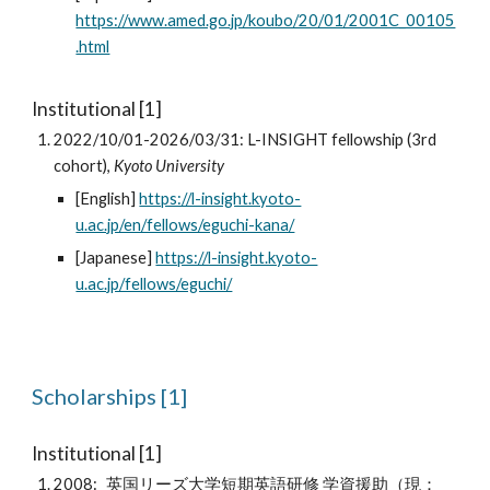
https://www.amed.go.jp/koubo/20/01/2001C_00105
.html
Institutional
[1]
2022/10/01-
2026/03/31
: L-INSIGHT fellowship (3rd
cohort),
Kyoto University
[English]
https://l-insight.kyoto-
u.ac.jp/en/fellows/eguchi-kana/
[Japanese]
https://l-insight.kyoto-
u.ac.jp/fellows/eguchi/
Scholarships [1]
Institutional [1]
2008
:
英国リーズ大学短期英語研修 学資援助（現：